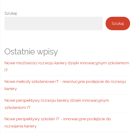
klucz
do
Szukaj
Szukaj
zdobycia
przewagi
na
Ostatnie wpisy
rynku
Nowe możliwości rozwoju kariery dzięki innowacyjnym szkoleniom
IT
pracy
Nowe metody szkoleniowe IT - rewolucyjne podejście do rozwoju
i
kariery
rozwoju
Nowe perspektywy rozwoju kariery dzięki innowacyjnym
szkoleniom IT
kariery"
Nowe perspektywy szkoleń IT - innowacyjne podejście do
rozwijania kariery