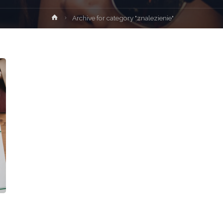
Strona
Archive for category "znalezienie"
główna