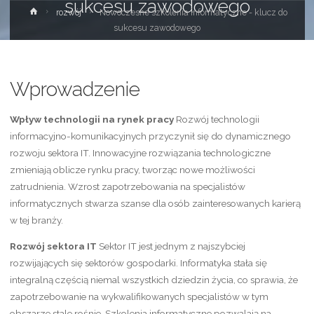
sukcesu zawodowego
Strona
rozwój
Nowoczesne szkolenia informatyczne - klucz do
główna
sukcesu zawodowego
Wprowadzenie
Wpływ technologii na rynek pracy
Rozwój technologii
informacyjno-komunikacyjnych przyczynił się do dynamicznego
rozwoju sektora IT. Innowacyjne rozwiązania technologiczne
zmieniają oblicze rynku pracy, tworząc nowe możliwości
zatrudnienia. Wzrost zapotrzebowania na specjalistów
informatycznych stwarza szanse dla osób zainteresowanych karierą
w tej branży.
Rozwój sektora IT
Sektor IT jest jednym z najszybciej
rozwijających się sektorów gospodarki. Informatyka stała się
integralną częścią niemal wszystkich dziedzin życia, co sprawia, że
zapotrzebowanie na wykwalifikowanych specjalistów w tym
obszarze stale rośnie. Szkolenia informatyczne pozwalają na