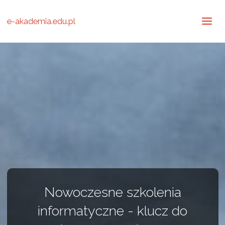
e-akademia.edu.pl
Nowoczesne szkolenia
informatyczne - klucz do