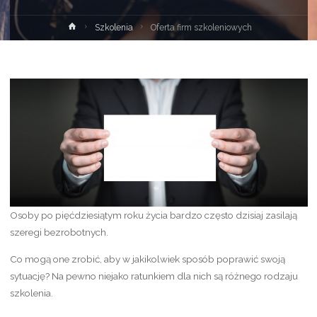
Strona
Szkolenia
Oferta firm szkoleniowych
główna
Osoby po pięćdziesiątym roku życia bardzo często dzisiaj zasilają
szeregi bezrobotnych.
Co mogą one zrobić, aby w jakikolwiek sposób poprawić swoją
sytuację? Na pewno niejako ratunkiem dla nich są różnego rodzaju
szkolenia.