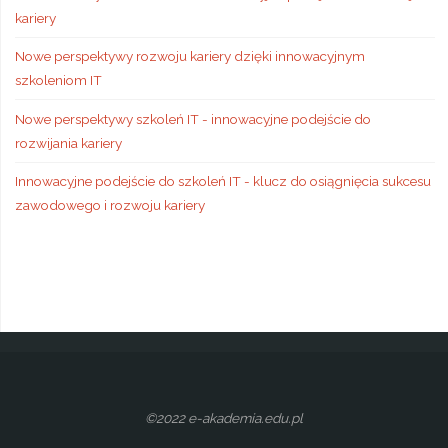
kariery
Nowe perspektywy rozwoju kariery dzięki innowacyjnym
szkoleniom IT
Nowe perspektywy szkoleń IT - innowacyjne podejście do
rozwijania kariery
Innowacyjne podejście do szkoleń IT - klucz do osiągnięcia sukcesu
zawodowego i rozwoju kariery
©2022 e-akademia.edu.pl