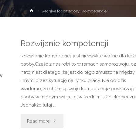
Strona
Archive for category "Kompetencje"
główna
Rozwijanie kompetencji
Rozwijanie kompetencji jest niezwykle ważne dla każ
osoby.Część z nas robi to w ramach samorozwoju, c
natomiast dlatego, że jest do tego zmuszona między
ię
innymi przez sytuację na rynku pracy. Nie od dziś
wiadomo, że chętniej swoje kompetencje poszerzają
osoby w młodym wieku, ci w średnim już niekonieczni
Jednakże tutaj …
"Rozwijanie
Read more
kompetencji"