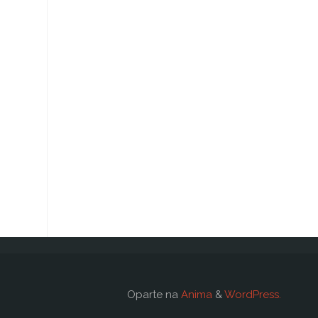
Oparte na
Anima
&
WordPress.