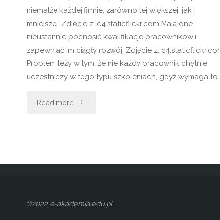
niemalże każdej firmie, zarówno tej większej, jak i
mniejszej. Zdjęcie z: c4.staticflickr.com Mają one
nieustannie podnosić kwalifikacje pracowników i
zapewniać im ciągły rozwój. Zdjęcie z: c4.staticflickr.co
Problem leży w tym, że nie każdy pracownik chętnie
uczestniczy w tego typu szkoleniach, gdyż wymaga to 
"Szkolenia"
Read more
©2022 e-akademia.edu.pl