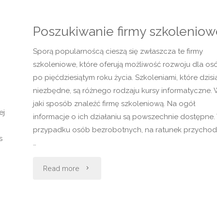
Poszukiwanie firmy szkoleniow
Sporą popularnoścą cieszą się zwłaszcza te firmy
szkoleniowe, które oferują możliwość rozwoju dla os
po pięćdziesiątym roku życia. Szkoleniami, które dzisia
niezbędne, są różnego rodzaju kursy informatyczne.
jaki sposób znaleźć firmę szkoleniową. Na ogół
ej
informacje o ich działaniu są powszechnie dostępne.
przypadku osób bezrobotnych, na ratunek przycho
s
…
"Poszukiwanie
Read more
firmy
szkoleniowej"