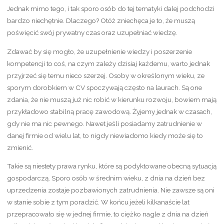
Jednak mimo tego, i tak sporo osób do tej tematyki dalej podchodzi
bardzo niechętnie. Dlaczego? Otóż zniechęca je to, że muszą
poświęcić swój prywatny czas oraz uzupełniać wiedzę.
Zdawać by się mogło, że uzupełnienie wiedzy i poszerzenie
kompetencji to coś, na czym zależy dzisiaj każdemu, warto jednak
przyjrzeć się temu nieco szerzej. Osoby w określonym wieku, ze
sporym dorobkiem w CV spoczywają często na laurach. Są one
zdania, że nie muszą już nic robić w kierunku rozwoju, bowiem mają
przykładowo stabilną pracę zawodową. Żyjemy jednak w czasach,
gdy nie ma nic pewnego. Nawet jeśli posiadamy zatrudnienie w
danej firmie od wielu lat, to nigdy niewiadomo kiedy może się to
zmienić.
Takie są niestety prawa rynku, które są podyktowane obecną sytuacją
gospodarczą. Sporo osób w średnim wieku, z dnia na dzień bez
uprzedzenia zostaje pozbawionych zatrudnienia. Nie zawsze są oni
w stanie sobie z tym poradzić. W końcu jeżeli kilkanaście lat
przepracowało się w jednej firmie, to ciężko nagle z dnia na dzień