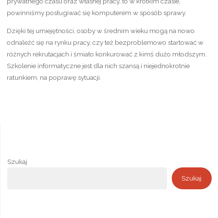
prywatnego czasu oraz własnej pracy, to w krótkim czasie,
powinniśmy posługiwać się komputerem w sposób sprawy.
Dzięki tej umiejętności, osoby w średnim wieku mogą na nowo
odnaleźć się na rynku pracy, czy też bezproblemowo startować w
różnych rekrutacjach i śmiało konkurować z kimś dużo młodszym.
Szkolenie informatyczne jest dla nich szansą i niejednokrotnie
ratunkiem, na poprawę sytuacji.
Szukaj
Szukaj