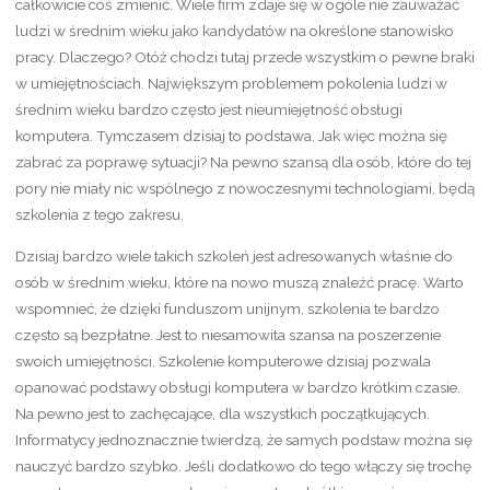
całkowicie coś zmienić. Wiele firm zdaje się w ogóle nie zauważać
ludzi w średnim wieku jako kandydatów na określone stanowisko
pracy. Dlaczego? Otóż chodzi tutaj przede wszystkim o pewne braki
w umiejętnościach. Największym problemem pokolenia ludzi w
średnim wieku bardzo często jest nieumiejętność obsługi
komputera. Tymczasem dzisiaj to podstawa. Jak więc można się
zabrać za poprawę sytuacji? Na pewno szansą dla osób, które do tej
pory nie miały nic wspólnego z nowoczesnymi technologiami, będą
szkolenia z tego zakresu.
Dzisiaj bardzo wiele takich szkoleń jest adresowanych właśnie do
osób w średnim wieku, które na nowo muszą znaleźć pracę. Warto
wspomnieć, że dzięki funduszom unijnym, szkolenia te bardzo
często są bezpłatne. Jest to niesamowita szansa na poszerzenie
swoich umiejętności. Szkolenie komputerowe dzisiaj pozwala
opanować podstawy obsługi komputera w bardzo krótkim czasie.
Na pewno jest to zachęcające, dla wszystkich początkujących.
Informatycy jednoznacznie twierdzą, że samych podstaw można się
nauczyć bardzo szybko. Jeśli dodatkowo do tego włączy się trochę